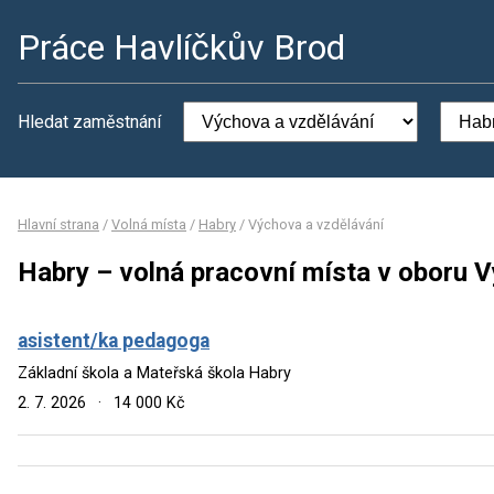
Práce Havlíčkův Brod
Hledat zaměstnání
Hlavní strana
/
Volná místa
/
Habry
/
Výchova a vzdělávání
Habry – volná pracovní místa v oboru 
asistent/ka pedagoga
Základní škola a Mateřská škola Habry
2. 7. 2026
·
14 000 Kč