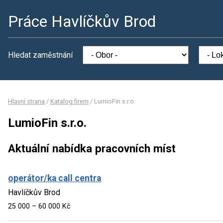
Práce Havlíčkův Brod
Hledat zaměstnání
Hlavní strana
/
Katalog firem
/
LumioFin s.r.o.
LumioFin s.r.o.
Aktuální nabídka pracovních míst
operátor/ka call centra
Havlíčkův Brod
25 000 – 60 000 Kč