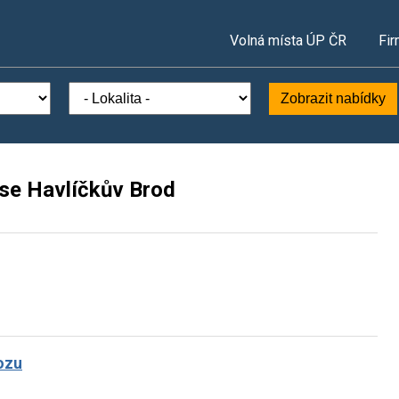
Volná místa ÚP ČR
Fir
Zobrazit nabídky
ese Havlíčkův Brod
ozu