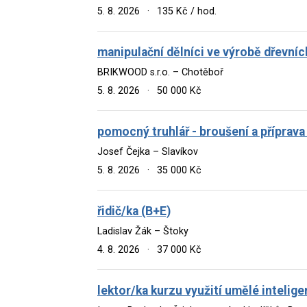
5. 8. 2026
·
135 Kč / hod.
manipulační dělníci ve výrobě dřevníc
BRIKWOOD s.r.o. – Chotěboř
5. 8. 2026
·
50 000 Kč
pomocný truhlář - broušení a příprava
Josef Čejka – Slavíkov
5. 8. 2026
·
35 000 Kč
řidič/ka (B+E)
Ladislav Žák – Štoky
4. 8. 2026
·
37 000 Kč
lektor/ka kurzu využití umělé intelig