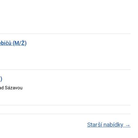
ebičů (M/Ž)
)
nad Sázavou
Starší nabídky →