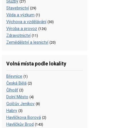
Služby
(27)
Stavebnictví
(29)
Věda a výzkum
(1)
Výchova a vzdělávání
(30)
Výroba a provoz
(126)
Zdravotnictví
(11)
Zemědělství a lesnictví
(20)
Volná místa podle lokality
Břevnice
(1)
Česká Bělá
(2)
Číhošť
(2)
Dolní Město
(4)
Golčův Jeníkov
(8)
Habry
(3)
Havlíčkova Borová
(2)
Havlíčkův Brod
(143)