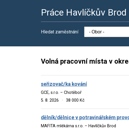
Práce Havlíčkův Brod
Hledat zaměstnání
Volná pracovní místa v okr
seřizovač/ka kování
GCE, s.r.o. – Chotěboř
5. 8. 2026
·
38 000 Kč
dělník/dělnice v potravinářském prov
MAFITA mlékárna s.r.o. – Havlíčkův Brod