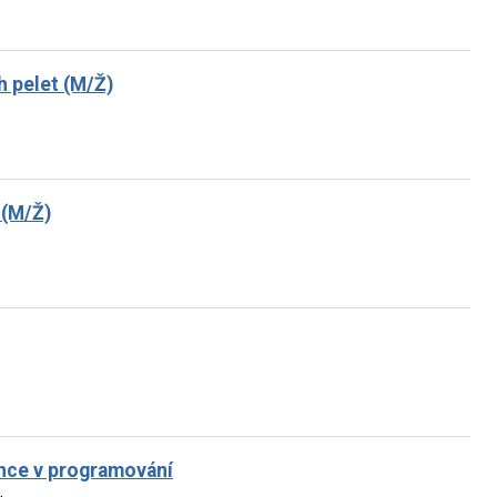
h pelet (M/Ž)
 (M/Ž)
ence v programování