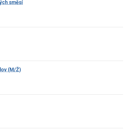
ných směsí
dov (M/Ž)