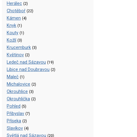
Herálec
(2)
Chotěboř
(22)
Kámen
(4)
Knyk
(1)
Kouty
(1)
Kožlí
(3)
Krucemburk
(3)
Květinov
(2)
Ledeč nad Sázavou
(19)
Libice nad Doubravou
(2)
Maleč
(1)
Michalovice
(2)
Okrouhlice
(3)
Okrouhlička
(2)
Pohled
(5)
Přibyslav
(7)
Příseka
(2)
Slavíkov
(4)
Světlá nad Sázavou
(20)