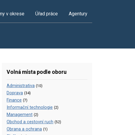
my v okrese
Úřad práce
Agentury
Volná místa podle oboru
Administrativa
(10)
Doprava
(34)
Finance
(7)
Informační technologie
(2)
Management
(2)
Obchod a cestovní ruch
(52)
Obrana a ochrana
(1)