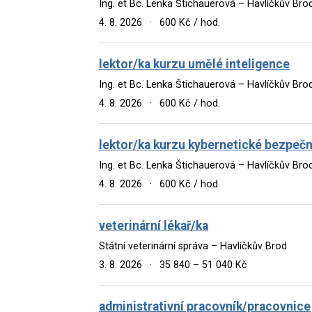
Ing. et Bc. Lenka Štichauerová – Havlíčkův Bro
4. 8. 2026
·
600 Kč / hod.
lektor/ka kurzu umělé inteligence
Ing. et Bc. Lenka Štichauerová – Havlíčkův Bro
4. 8. 2026
·
600 Kč / hod.
lektor/ka kurzu kybernetické bezpečn
Ing. et Bc. Lenka Štichauerová – Havlíčkův Bro
4. 8. 2026
·
600 Kč / hod.
veterinární lékař/ka
Státní veterinární správa – Havlíčkův Brod
3. 8. 2026
·
35 840 – 51 040 Kč
administrativní pracovník/pracovnice