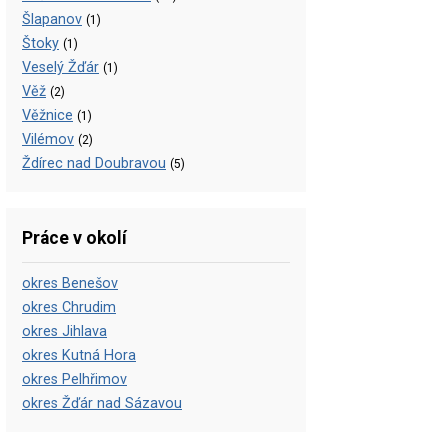
Šlapanov
(1)
Štoky
(1)
Veselý Žďár
(1)
Věž
(2)
Věžnice
(1)
Vilémov
(2)
Ždírec nad Doubravou
(5)
Práce v okolí
okres Benešov
okres Chrudim
okres Jihlava
okres Kutná Hora
okres Pelhřimov
okres Žďár nad Sázavou