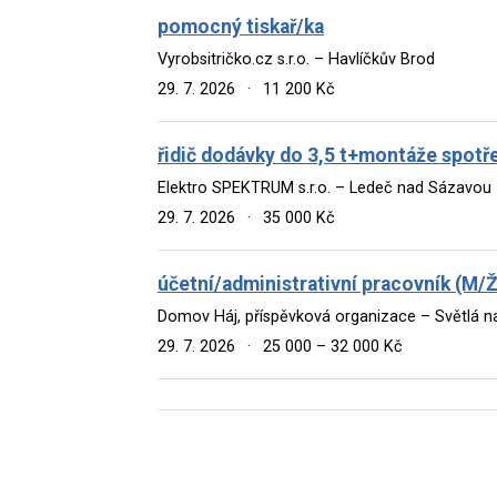
pomocný tiskař/ka
Vyrobsitričko.cz s.r.o. – Havlíčkův Brod
29. 7. 2026
·
11 200 Kč
řidič dodávky do 3,5 t+montáže spotř
Elektro SPEKTRUM s.r.o. – Ledeč nad Sázavou
29. 7. 2026
·
35 000 Kč
účetní/administrativní pracovník (M/Ž
Domov Háj, příspěvková organizace – Světlá 
29. 7. 2026
·
25 000 – 32 000 Kč