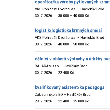
operátor/ka výroby pytlovaných krm
VKS Pohledští Dvořáci a.s. – Havlíčkův Brod
30. 7. 2026
·
35 000 – 40 000 Kč
logistik/logistička krmných směsí
VKS Pohledští Dvořáci a.s. – Havlíčkův Brod
30. 7. 2026
·
40 000 – 50 000 Kč
dělníci v oblasti výstavby a údržby bu
BAJARAM s.r.o. – Havlíčkův Brod
30. 7. 2026
·
22 400 Kč
kvalifikovaný asistent/ka pedagoga
Základní škola EQ – Havlíčkův Brod
29. 7. 2026
·
22 400 – 35 000 Kč