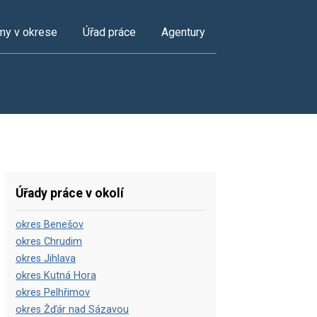
my v okrese
Úřad práce
Agentury
Úřady práce v okolí
okres Benešov
okres Chrudim
okres Jihlava
okres Kutná Hora
okres Pelhřimov
okres Žďár nad Sázavou