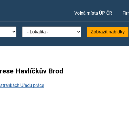
Volná místa ÚP ČR
Fir
Zobrazit nabídky
krese Havlíčkův Brod
stránkách Úřadu práce