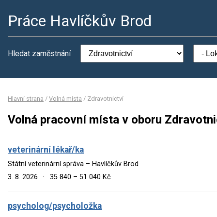
Práce Havlíčkův Brod
Hledat zaměstnání
Hlavní strana
/
Volná místa
/
Zdravotnictví
Volná pracovní místa v oboru Zdravotni
veterinární lékař/ka
Státní veterinární správa – Havlíčkův Brod
3. 8. 2026
·
35 840 – 51 040 Kč
psycholog/psycholožka