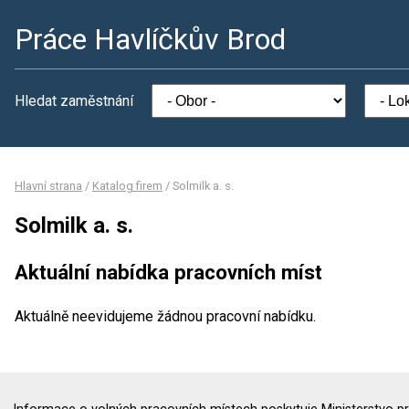
Práce Havlíčkův Brod
Hledat zaměstnání
Hlavní strana
/
Katalog firem
/
Solmilk a. s.
Solmilk a. s.
Aktuální nabídka pracovních míst
Aktuálně neevidujeme žádnou pracovní nabídku.