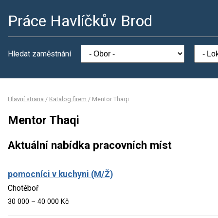
Práce Havlíčkův Brod
Hledat zaměstnání
Hlavní strana
/
Katalog firem
/
Mentor Thaqi
Mentor Thaqi
Aktuální nabídka pracovních míst
pomocníci v kuchyni (M/Ž)
Chotěboř
30 000 – 40 000 Kč