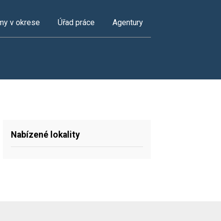
my v okrese
Úřad práce
Agentury
Nabízené lokality