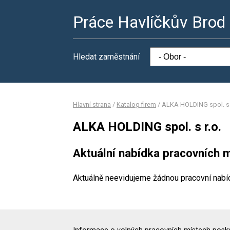
Práce Havlíčkův Brod
Hledat zaměstnání
Hlavní strana
/
Katalog firem
/
ALKA HOLDING spol. s 
ALKA HOLDING spol. s r.o.
Aktuální nabídka pracovních m
Aktuálně neevidujeme žádnou pracovní nabí