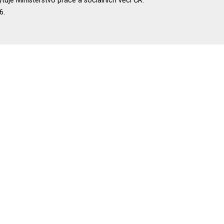
uje Ministerstvo práce a sociálních věcí ČR.
6.