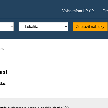
Volná místa ÚP ČR
Fir
Zobrazit nabídky
r.o.
íst
dku.