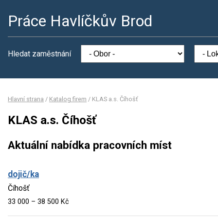
Práce Havlíčkův Brod
Hledat zaměstnání
Hlavní strana
/
Katalog firem
/
KLAS a.s. Číhošť
KLAS a.s. Číhošť
Aktuální nabídka pracovních míst
dojič/ka
Číhošť
33 000 – 38 500 Kč