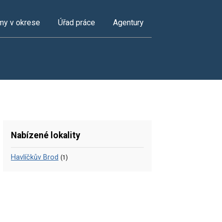
my v okrese
Úřad práce
Agentury
Nabízené lokality
Havlíčkův Brod
(1)