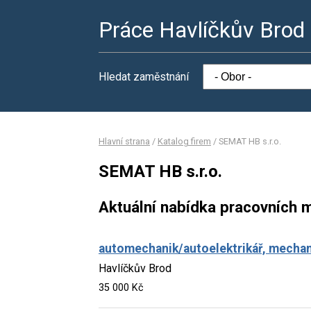
Práce Havlíčkův Brod
Hledat zaměstnání
Hlavní strana
/
Katalog firem
/
SEMAT HB s.r.o.
SEMAT HB s.r.o.
Aktuální nabídka pracovních m
automechanik/autoelektrikář, mechan
Havlíčkův Brod
35 000 Kč