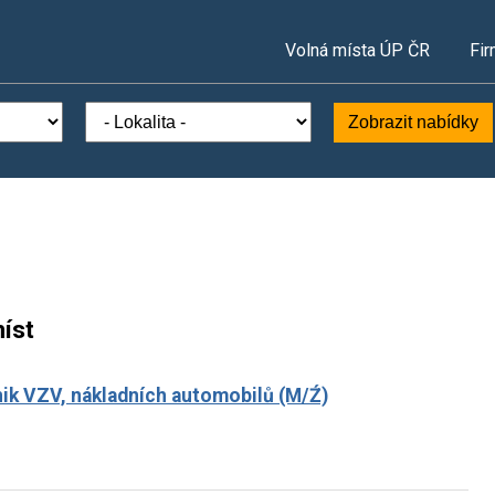
Volná místa ÚP ČR
Fir
Zobrazit nabídky
íst
ik VZV, nákladních automobilů (M/Ź)