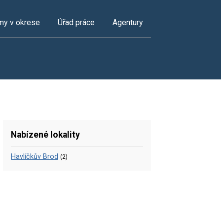
my v okrese
Úřad práce
Agentury
Nabízené lokality
Havlíčkův Brod
(2)