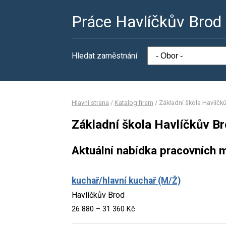
Práce Havlíčkův Brod
Hledat zaměstnání
Hlavní strana
/
Katalog firem
/
Základní škola Havlíčk
Základní škola Havlíčkův B
Aktuální nabídka pracovních m
kuchař/hlavní kuchař (M/Ž)
Havlíčkův Brod
26 880 – 31 360 Kč