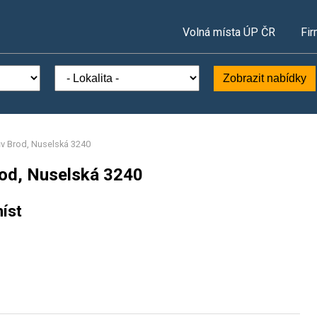
Volná místa ÚP ČR
Fir
Zobrazit nabídky
ův Brod, Nuselská 3240
rod, Nuselská 3240
íst