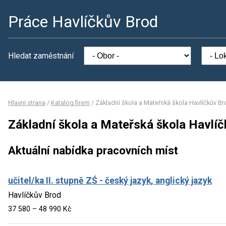
Práce Havlíčkův Brod
Hledat zaměstnání
Hlavní strana
/
Katalog firem
/
Základní škola a Mateřská škola Havlíčkův B
Základní škola a Mateřská škola Havlí
Aktuální nabídka pracovních míst
učitel/ka II. stupně ZŚ - český jazyk, anglický jazyk
Havlíčkův Brod
37 580 – 48 990 Kč