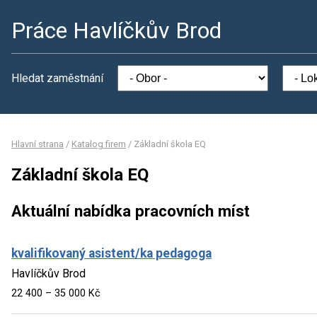
Práce Havlíčkův Brod
Hledat zaměstnání
Hlavní strana
/
Katalog firem
/
Základní škola EQ
Základní škola EQ
Aktuální nabídka pracovních míst
kvalifikovaný asistent/ka pedagoga
Havlíčkův Brod
22 400 – 35 000 Kč