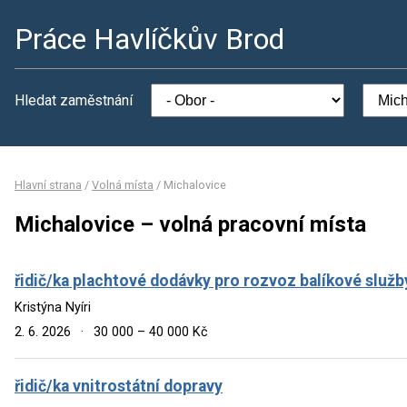
Práce Havlíčkův Brod
Hledat zaměstnání
Hlavní strana
/
Volná místa
/
Michalovice
Michalovice – volná pracovní místa
řidič/ka plachtové dodávky pro rozvoz balíkové služb
Kristýna Nyíri
2. 6. 2026
·
30 000 – 40 000 Kč
řidič/ka vnitrostátní dopravy