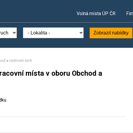
Volná místa ÚP ČR
Fir
Zobrazit nabídky
od a cestovní ruch
pracovní místa v oboru Obchod a
dku.