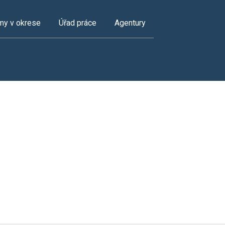
my v okrese
Úřad práce
Agentury