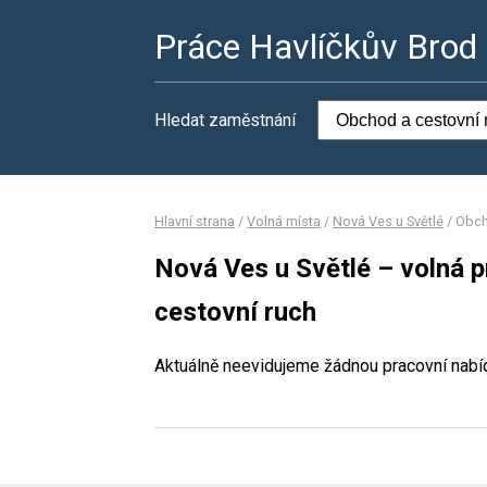
Práce Havlíčkův Brod
Hledat zaměstnání
Hlavní strana
/
Volná místa
/
Nová Ves u Světlé
/
Obch
Nová Ves u Světlé – volná 
cestovní ruch
Aktuálně neevidujeme žádnou pracovní nabí