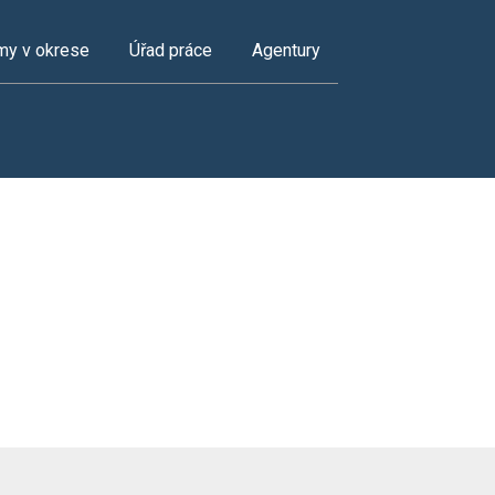
my v okrese
Úřad práce
Agentury