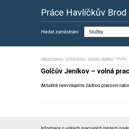
Práce Havlíčkův Brod
Hledat zaměstnání
Hlavní strana
/
Volná místa
/
Golčův Jeníkov
/
Služby
Golčův Jeníkov – volná prac
Aktuálně neevidujeme žádnou pracovní nabí
Informace o volných pracovních místech poskyt