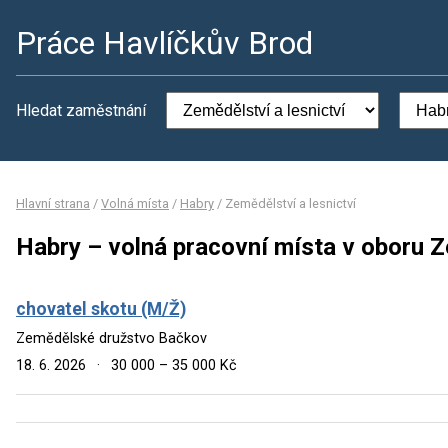
Práce Havlíčkův Brod
Hledat zaměstnání
Hlavní strana
/
Volná místa
/
Habry
/
Zemědělství a lesnictví
Habry – volná pracovní místa v oboru Z
chovatel skotu (M/Ž)
Zemědělské družstvo Bačkov
18. 6. 2026
·
30 000 – 35 000 Kč