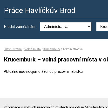
Práce Havlíčkův Brod
Hledat zaměstnání
Hlavní strana
/
Volná místa
/
Krucemburk
/
Administrativa
Krucemburk – volná pracovní místa v o
Aktuálně neevidujeme žádnou pracovní nabídku.
Informace o volných pracovních místech poskytuje Ministerstvo pr