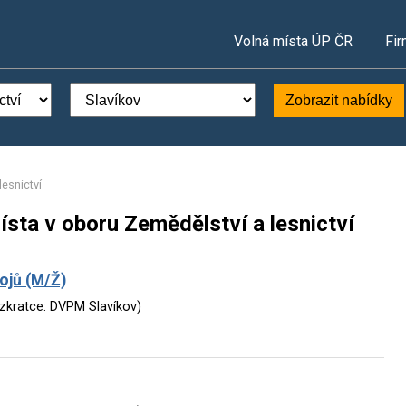
Volná místa ÚP ČR
Fir
Zobrazit nabídky
lesnictví
ísta v oboru Zemědělství a lesnictví
ojů (M/Ž)
 zkratce: DVPM Slavíkov)