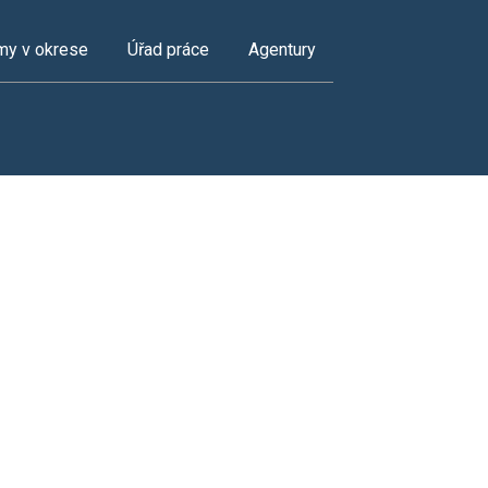
my v okrese
Úřad práce
Agentury