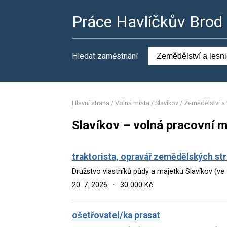
Práce Havlíčkův Brod
Hledat zaměstnání
Hlavní strana
/
Volná místa
/
Slavíkov
/
Zemědělství a 
Slavíkov – volná pracovní m
traktorista, opravář zemědělských str
Družstvo vlastníků půdy a majetku Slavíkov (ve
20. 7. 2026
·
30 000 Kč
ošetřovatel/ka prasat