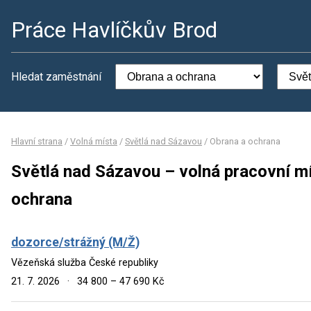
Práce Havlíčkův Brod
Hledat zaměstnání
Hlavní strana
/
Volná místa
/
Světlá nad Sázavou
/
Obrana a ochrana
Světlá nad Sázavou – volná pracovní m
ochrana
dozorce/strážný (M/Ž)
Vězeňská služba České republiky
21. 7. 2026
·
34 800 – 47 690 Kč