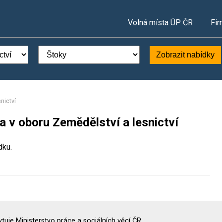
Volná místa ÚP ČR
Fir
Zobrazit nabídky
nictví
a v oboru Zemědělství a lesnictví
dku.
uje Ministerstvo práce a sociálních věcí ČR.