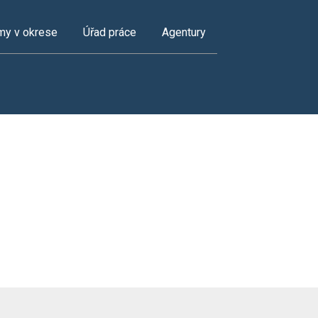
my v okrese
Úřad práce
Agentury