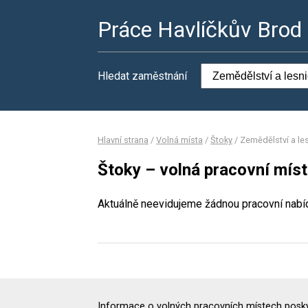
Práce Havlíčkův Brod
Hledat zaměstnání
Hlavní strana
/
Volná místa
/
Štoky
/
Zemědělství a les
Štoky – volná pracovní míst
Aktuálně neevidujeme žádnou pracovní nabí
Informace o volných pracovních místech poskyt