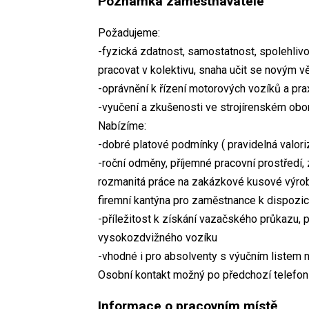
Poznámka zaměstnavatele
Požadujeme:
-fyzická zdatnost, samostatnost, spolehlivo
pracovat v kolektivu, snaha učit se novým 
-oprávnění k řízení motorových vozíků a pr
-vyučení a zkušenosti ve strojírenském obo
Nabízíme:
-dobré platové podmínky ( pravidelná valor
-roční odměny, příjemné pracovní prostředí, 
rozmanitá práce na zakázkové kusové výro
firemní kantýna pro zaměstnance k dispozic
-příležitost k získání vazačského průkazu, 
vysokozdvižného vozíku
-vhodné i pro absolventy s výučním listem
Osobní kontakt možný po předchozí telefo
Informace o pracovním místě