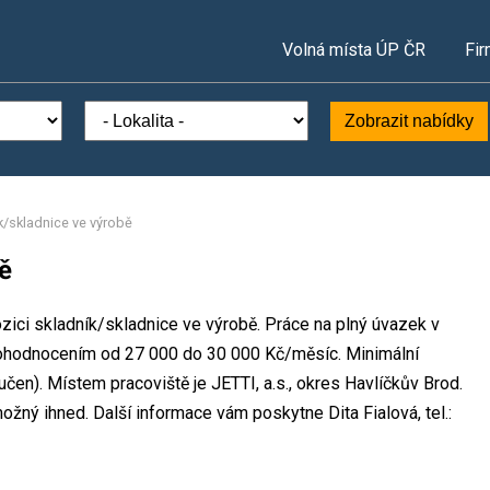
Volná místa ÚP ČR
Fir
Zobrazit nabídky
k/skladnice ve výrobě
ě
ozici skladník/skladnice ve výrobě. Práce na plný úvazek v
ohodnocením od 27 000 do 30 000 Kč/měsíc. Minimální
čen). Místem pracoviště je JETTI, a.s., okres Havlíčkův Brod.
ožný ihned. Další informace vám poskytne Dita Fialová, tel.: