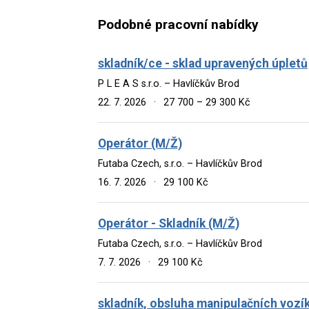
Podobné pracovní nabídky
skladník/ce - sklad upravených úpletů
P L E A S s.r.o. – Havlíčkův Brod
22. 7. 2026
·
27 700 – 29 300 Kč
Operátor (M/Ž)
Futaba Czech, s.r.o. – Havlíčkův Brod
16. 7. 2026
·
29 100 Kč
Operátor - Skladník (M/Ž)
Futaba Czech, s.r.o. – Havlíčkův Brod
7. 7. 2026
·
29 100 Kč
skladník, obsluha manipulačních vozí