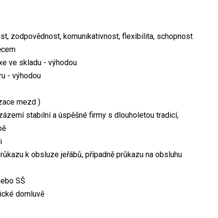
st, zodpovědnost, komunikativnost, flexibilita, schopnost
věcem
axe ve skladu - výhodou
ru - výhodou
izace mezd )
zázemí stabilní a úspěšné firmy s dlouholetou tradicí,
bě
i
průkazu k obsluze jeřábů, případně průkazu na obsluhu
 nebo SŠ
nické domluvě