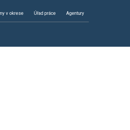
my v okrese
Úřad práce
Agentury