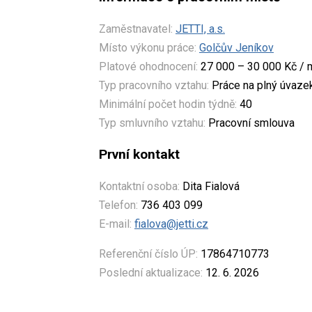
Zaměstnavatel:
JETTI, a.s.
Místo výkonu práce:
Golčův Jeníkov
Platové ohodnocení:
27 000 – 30 000 Kč / 
Typ pracovního vztahu:
Práce na plný úvaze
Minimální počet hodin týdně:
40
Typ smluvního vztahu:
Pracovní smlouva
První kontakt
Kontaktní osoba:
Dita Fialová
Telefon:
736 403 099
E-mail:
fialova@jetti.cz
Referenční číslo ÚP:
17864710773
Poslední aktualizace:
12. 6. 2026