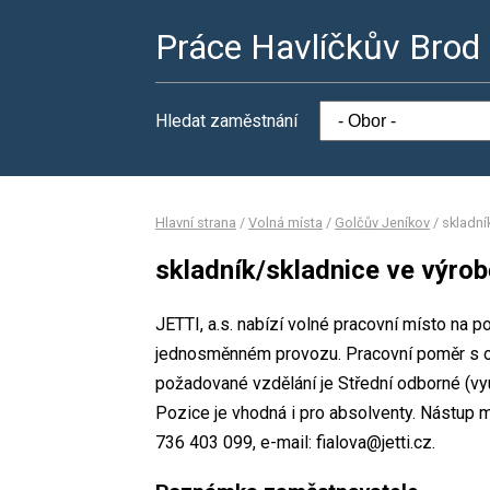
Práce Havlíčkův Brod
Hledat zaměstnání
Hlavní strana
/
Volná místa
/
Golčův Jeníkov
/
skladní
skladník/skladnice ve výrob
JETTI, a.s. nabízí volné pracovní místo na p
jednosměnném provozu. Pracovní poměr s 
požadované vzdělání je Střední odborné (vyu
Pozice je vhodná i pro absolventy. Nástup m
736 403 099, e-mail: fialova@jetti.cz.