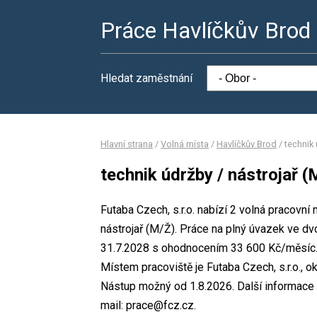
Práce Havlíčkův Brod
Hledat zaměstnání
Hlavní strana
/
Volná místa
/
Havlíčkův Brod
/
technik 
technik údržby / nástrojař (
Futaba Czech, s.r.o. nabízí 2 volná pracovní
nástrojař (M/Ž). Práce na plný úvazek ve 
31.7.2028 s ohodnocením 33 600 Kč/měsíc. 
Místem pracoviště je Futaba Czech, s.r.o., o
Nástup možný od 1.8.2026. Další informace 
mail: prace@fcz.cz.