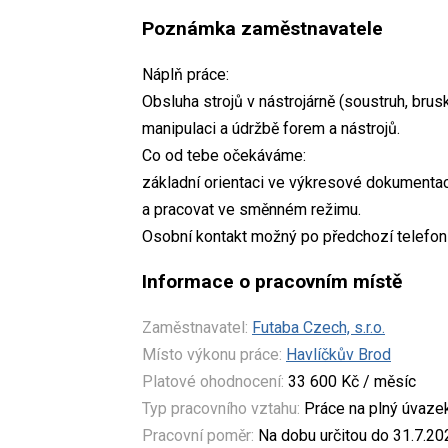
Poznámka zaměstnavatele
Náplň práce:
Obsluha strojů v nástrojárně (soustruh, brusk
manipulaci a údržbě forem a nástrojů.
Co od tebe očekáváme:
základní orientaci ve výkresové dokumentaci
a pracovat ve směnném režimu.
Osobní kontakt možný po předchozí telefo
Informace o pracovním místě
Zaměstnavatel:
Futaba Czech, s.r.o.
Místo výkonu práce:
Havlíčkův Brod
Platové ohodnocení:
33 600 Kč / měsíc
Typ pracovního vztahu:
Práce na plný úvaze
Pracovní poměr:
Na dobu určitou do 31.7.20