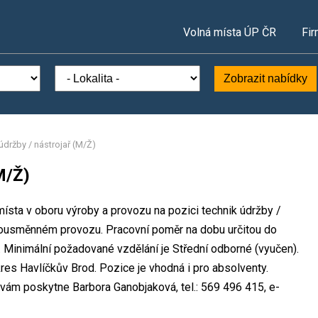
Volná místa ÚP ČR
Fir
Zobrazit nabídky
údržby / nástrojař (M/Ž)
M/Ž)
 místa v oboru výroby a provozu na pozici technik údržby /
dvousměnném provozu. Pracovní poměr na dobu určitou do
Minimální požadované vzdělání je Střední odborné (vyučen).
kres Havlíčkův Brod. Pozice je vhodná i pro absolventy.
vám poskytne Barbora Ganobjaková, tel.: 569 496 415, e-