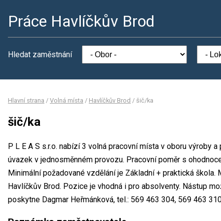
Práce Havlíčkův Brod
Hledat zaměstnání
Hlavní strana
/
Volná místa
/
Havlíčkův Brod
/
šič/ka
šič/ka
P L E A S s.r.o. nabízí 3 volná pracovní místa v oboru výroby a
úvazek v jednosměnném provozu. Pracovní poměr s ohodnoce
Minimální požadované vzdělání je Základní + praktická škola. M
Havlíčkův Brod. Pozice je vhodná i pro absolventy. Nástup mo
poskytne Dagmar Heřmánková, tel.: 569 463 304, 569 463 310