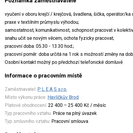
Poznámka zaměstnavatele
vyučení v oboru krejčí / krejčová, švadlena, šička, operátor/ka
praxe v textilním průmyslu výhodou;
samostatnost, komunikativnost, schopnost pracovat v kolektivu,
snahu učit se novým věcem, ochota fyzicky pracovat;
pracovní doba: 05.30 - 13.30 hod.;
pracovní poměr: doba určitá na 1 rok s možností změny na dob
Osobní kontakt možný po předchozí telefonické domluvě
Informace o pracovním místě
Zaměstnavatel:
P L E A S s.r.o.
Místo výkonu práce:
Havlíčkův Brod
Platové ohodnocení:
22 400 – 25 400 Kč / měsíc
Typ pracovního vztahu:
Práce na plný úvazek
Typ smluvního vztahu:
Pracovní smlouva