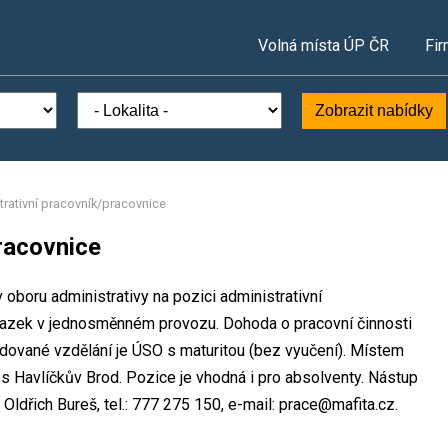
Volná místa ÚP ČR
Fir
Zobrazit nabídky
trativní pracovník/pracovnice
racovnice
v oboru administrativy na pozici administrativní
vazek v jednosměnném provozu. Dohoda o pracovní činnosti
ované vzdělání je ÚSO s maturitou (bez vyučení). Místem
res Havlíčkův Brod. Pozice je vhodná i pro absolventy. Nástup
ldřich Bureš, tel.: 777 275 150, e-mail: prace@mafita.cz.