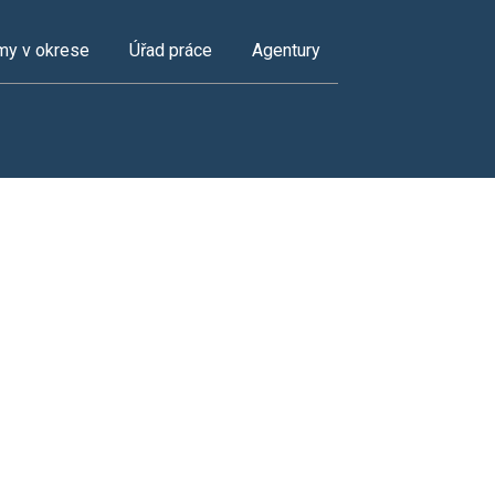
my v okrese
Úřad práce
Agentury