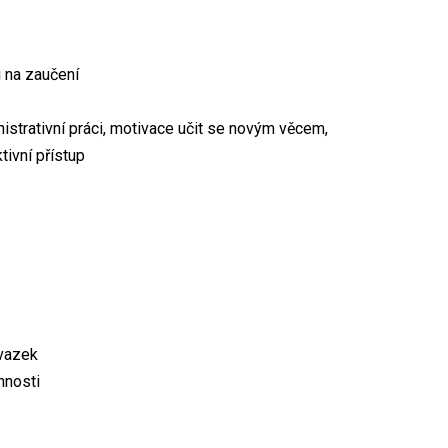
 na zaučení
nistrativní práci, motivace učit se novým věcem,
tivní přístup
úvazek
nnosti