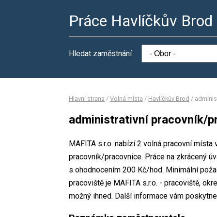
Práce Havlíčkův Brod
Hledat zaměstnání
Hlavní strana
/
Volná místa
/
Havlíčkův Brod
/
adminis
administrativní pracovník/p
MAFITA s.r.o. nabízí 2 volná pracovní místa 
pracovník/pracovnice. Práce na zkrácený ú
s ohodnocením 200 Kč/hod. Minimální požad
pracoviště je MAFITA s.r.o. - pracoviště, ok
možný ihned. Další informace vám poskytne O