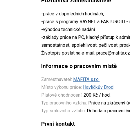
Poznámka zaměstnavatele
-práce v dopoledních hodinách,
-práce s programy RAYNET a FAKTUROID - i
-výhodou technické nadání
-základy práce na PC, kladný přístup k admi
samostatnost, spolehlivost, pečlivost, proak
Životopis poslat na e-mail: prace@mafita.cz
Informace o pracovním místě
Zaměstnavatel:
MAFITA s.r.o.
Místo výkonu práce:
Havlíčkův Brod
Platové ohodnocení:
200 Kč / hod.
Typ pracovního vztahu:
Práce na zkrácený 
Typ smluvního vztahu:
Dohoda o pracovní či
První kontakt