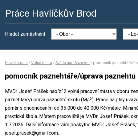
Práce Havlíčkův Brod
Hledat zaměstnání
Hlavní strana
/
Volná místa
/
Světlá nad Sázavou
/
pomocník paznehtáře/úpr
pomocník paznehtáře/úprava paznehtů 
MVDr. Josef Prášek nabízí 2 volná pracovní místa v oboru zem
paznehtáře/úprava paznehtů skotu (M/Ž). Práce na plný úvaze
poměr s ohodnocením od 35 000 do 40 000 Kč/měsíc. Minimál
praktická škola. Místem pracoviště je MVDr. Josef Prášek, o
1.7.2026. Další informace vám poskytne MVDr. Josef Prášek, te
josef.prasek@gmail.com.