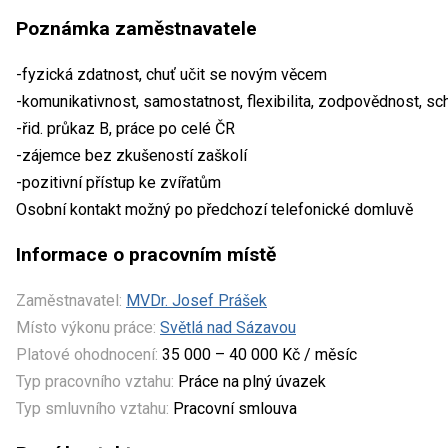
Poznámka zaměstnavatele
-fyzická zdatnost, chuť učit se novým věcem
-komunikativnost, samostatnost, flexibilita, zodpovědnost, s
-řid. průkaz B, práce po celé ČR
-zájemce bez zkušeností zaškolí
-pozitivní přístup ke zvířatům
Osobní kontakt možný po předchozí telefonické domluvě
Informace o pracovním místě
Zaměstnavatel:
MVDr. Josef Prášek
Místo výkonu práce:
Světlá nad Sázavou
Platové ohodnocení:
35 000 – 40 000 Kč / měsíc
Typ pracovního vztahu:
Práce na plný úvazek
Typ smluvního vztahu:
Pracovní smlouva