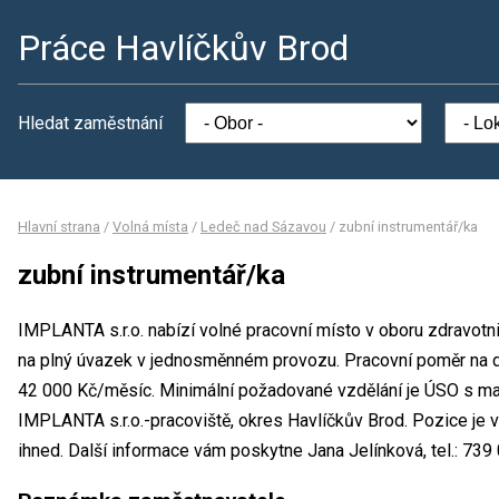
Práce Havlíčkův Brod
Hledat zaměstnání
Hlavní strana
/
Volná místa
/
Ledeč nad Sázavou
/
zubní instrumentář/ka
zubní instrumentář/ka
IMPLANTA s.r.o. nabízí volné pracovní místo v oboru zdravotni
na plný úvazek v jednosměnném provozu. Pracovní poměr na 
42 000 Kč/měsíc. Minimální požadované vzdělání je ÚSO s mat
IMPLANTA s.r.o.-pracoviště, okres Havlíčkův Brod. Pozice je 
ihned. Další informace vám poskytne Jana Jelínková, tel.: 739