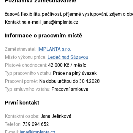
Poznámka zaměstnavatele
časová flexibilita, pečlivost, příjemné vystupování, zájem o o
Kontakt na e-mail: jana@implanta.cz
Informace o pracovním místě
Zaměstnavatel:
IMPLANTA s.r.o.
Místo výkonu práce:
Ledeč nad Sázavou
Platové ohodnocení:
42 000 Kč / měsíc
Typ pracovního vztahu:
Práce na plný úvazek
Pracovní poměr:
Na dobu určitou do 30.4.2028
Typ smluvního vztahu:
Pracovní smlouva
První kontakt
Kontaktní osoba:
Jana Jelínková
Telefon:
739 094 652
E-mail:
jana@implanta.cz