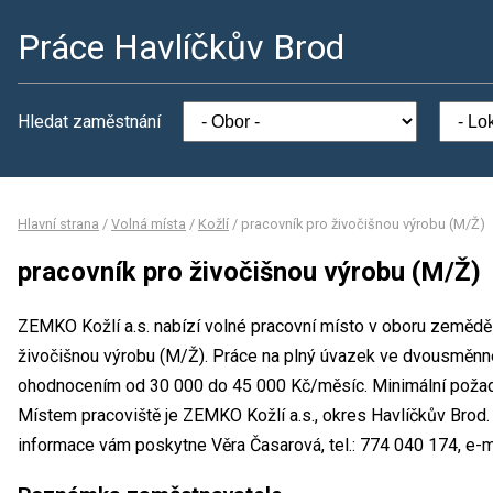
Práce Havlíčkův Brod
Hledat zaměstnání
Hlavní strana
/
Volná místa
/
Kožlí
/
pracovník pro živočišnou výrobu (M/Ž)
pracovník pro živočišnou výrobu (M/Ž)
ZEMKO Kožlí a.s. nabízí volné pracovní místo v oboru zeměděls
živočišnou výrobu (M/Ž). Práce na plný úvazek ve dvousměn
ohodnocením od 30 000 do 45 000 Kč/měsíc. Minimální požado
Místem pracoviště je ZEMKO Kožlí a.s., okres Havlíčkův Brod.
informace vám poskytne Věra Časarová, tel.: 774 040 174, e-