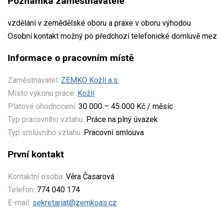
Poznámka zaměstnavatele
vzdělání v zemědělské oboru a praxe v oboru výhodou
Osobní kontakt možný po předchozí telefonické domluvě mez
Informace o pracovním místě
Zaměstnavatel:
ZEMKO Kožlí a.s.
Místo výkonu práce:
Kožlí
Platové ohodnocení:
30 000 – 45 000 Kč / měsíc
Typ pracovního vztahu:
Práce na plný úvazek
Typ smluvního vztahu:
Pracovní smlouva
První kontakt
Kontaktní osoba:
Věra Časarová
Telefon:
774 040 174
E-mail:
sekretariat@zemkoas.cz