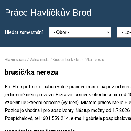
Práce Havlíčkův Brod
Hledat zaměstnání
Hlavní strana
/
Volná místa
/
Krucemburk
/
brusič/ka nerezu
brusič/ka nerezu
B e H o spol. s r. o. nabízí volné pracovní místo na pozici bru
jednosměnném provozu. Pracovní poměr s ohodnocením od 1
vzdělání je Střední odborné (vyučen). Místem pracoviště je B e 
Pozice je vhodná i pro absolventy. Nástup možný od 1.7.2026
Pospíchalová, tel.: 601 559 214, e-mail: gabriela.pospichalov