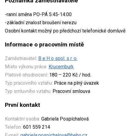
Poznámka zaměstnavatele
-ranní směna PO-PÁ 5:45-14:00
-základní znalost broušení nerezu
Osobní kontakt možný po předchozí telefonické domluvě
Informace o pracovním místě
Zaměstnavatel:
B e H o spol. s r. o.
Místo výkonu práce:
Krucemburk
Platové ohodnocení:
180 – 220 Kč / hod.
Typ pracovního vztahu:
Práce na plný úvazek
Typ smluvního vztahu:
Pracovní smlouva
První kontakt
Kontaktní osoba:
Gabriela Pospíchalová
Telefon:
601 559 214
E-mail:
gabriela.pospichalova@beho.cz