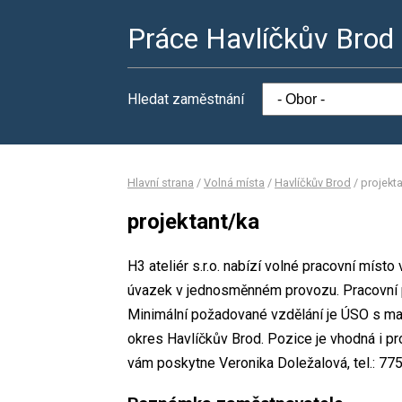
Práce Havlíčkův Brod
Hledat zaměstnání
Hlavní strana
/
Volná místa
/
Havlíčkův Brod
/
projekt
projektant/ka
H3 ateliér s.r.o. nabízí volné pracovní místo
úvazek v jednosměnném provozu. Pracovní
Minimální požadované vzdělání je ÚSO s matur
okres Havlíčkův Brod. Pozice je vhodná i p
vám poskytne Veronika Doležalová, tel.: 775