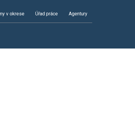
my v okrese
Úřad práce
Agentury