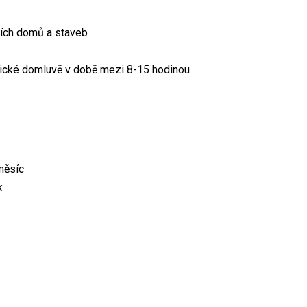
ních domů a staveb
nické domluvě v době mezi 8-15 hodinou
měsíc
k