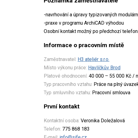
Poznámka zaměstnavatele
-navrhování a úpravy typizovaných modulár
-praxe v programu ArchiCAD výhodou
Osobní kontakt možný po předchozí telefo
Informace o pracovním místě
Zaměstnavatel:
H3 ateliér s.r.o.
Místo výkonu práce:
Havlíčkův Brod
Platové ohodnocení:
40 000 – 55 000 Kč / 
Typ pracovního vztahu:
Práce na plný úvaze
Typ smluvního vztahu:
Pracovní smlouva
První kontakt
Kontaktní osoba:
Veronika Doležalová
Telefon:
775 868 183
E-mail:
info@sife.cz