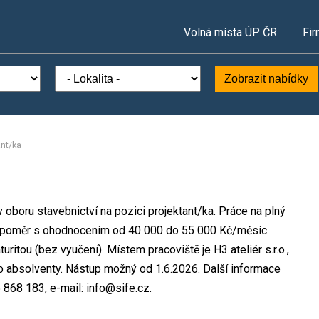
Volná místa ÚP ČR
Fir
Zobrazit nabídky
ant/ka
 v oboru stavebnictví na pozici projektant/ka. Práce na plný
 poměr s ohodnocením od 40 000 do 55 000 Kč/měsíc.
itou (bez vyučení). Místem pracoviště je H3 ateliér s.r.o.,
ro absolventy. Nástup možný od 1.6.2026. Další informace
 868 183, e-mail: info@sife.cz.