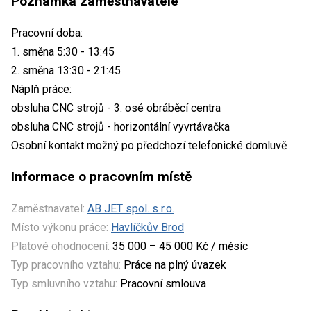
Poznámka zaměstnavatele
Pracovní doba:
1. směna 5:30 - 13:45
2. směna 13:30 - 21:45
Náplň práce:
obsluha CNC strojů - 3. osé obráběcí centra
obsluha CNC strojů - horizontální vyvrtávačka
Osobní kontakt možný po předchozí telefonické domluvě
Informace o pracovním místě
Zaměstnavatel:
AB JET spol. s r.o.
Místo výkonu práce:
Havlíčkův Brod
Platové ohodnocení:
35 000 – 45 000 Kč / měsíc
Typ pracovního vztahu:
Práce na plný úvazek
Typ smluvního vztahu:
Pracovní smlouva