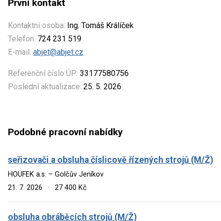
První kontakt
Kontaktní osoba:
Ing. Tomáš Králíček
Telefon:
724 231 519
E-mail:
abjet@abjet.cz
Referenční číslo ÚP:
33177580756
Poslední aktualizace:
25. 5. 2026
Podobné pracovní nabídky
seřizovači a obsluha číslicově řízených strojů (M/Ž)
HOUFEK a.s. – Golčův Jeníkov
21. 7. 2026
·
27 400 Kč
obsluha obráběcích strojů (M/Ž)