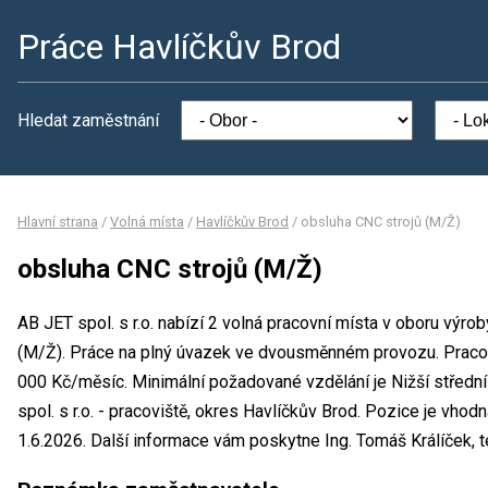
Práce Havlíčkův Brod
Hledat zaměstnání
Hlavní strana
/
Volná místa
/
Havlíčkův Brod
/
obsluha CNC strojů (M/Ž)
obsluha CNC strojů (M/Ž)
AB JET spol. s r.o. nabízí 2 volná pracovní místa v oboru výro
(M/Ž). Práce na plný úvazek ve dvousměnném provozu. Prac
000 Kč/měsíc. Minimální požadované vzdělání je Nižší středn
spol. s r.o. - pracoviště, okres Havlíčkův Brod. Pozice je vho
1.6.2026. Další informace vám poskytne Ing. Tomáš Králíček, te