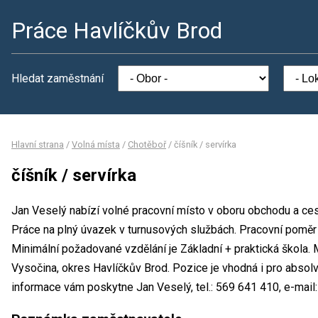
Práce Havlíčkův Brod
Hledat zaměstnání
Hlavní strana
/
Volná místa
/
Chotěboř
/
číšník / servírka
číšník / servírka
Jan Veselý nabízí volné pracovní místo v oboru obchodu a cest
Práce na plný úvazek v turnusových službách. Pracovní pomě
Minimální požadované vzdělání je Základní + praktická škola. 
Vysočina, okres Havlíčkův Brod. Pozice je vhodná i pro absol
informace vám poskytne Jan Veselý, tel.: 569 641 410, e-mail