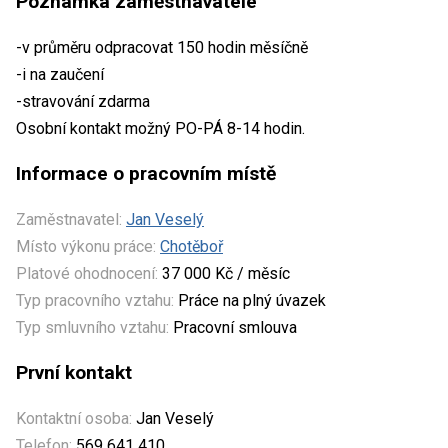
Poznámka zaměstnavatele
-v průměru odpracovat 150 hodin měsíčně
-i na zaučení
-stravování zdarma
Osobní kontakt možný PO-PÁ 8-14 hodin.
Informace o pracovním místě
Zaměstnavatel:
Jan Veselý
Místo výkonu práce:
Chotěboř
Platové ohodnocení:
37 000 Kč / měsíc
Typ pracovního vztahu:
Práce na plný úvazek
Typ smluvního vztahu:
Pracovní smlouva
První kontakt
Kontaktní osoba:
Jan Veselý
Telefon:
569 641 410