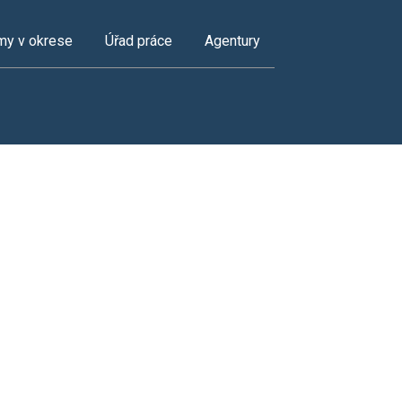
my v okrese
Úřad práce
Agentury