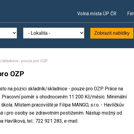
Volná místa ÚP ČR
Fir
Zobrazit nabídky
k/skladnice - pouze pro OZP
 pro OZP
ísto na pozici skladník/skladnice - pouze pro OZP. Práce na
 Pracovní poměr s ohodnocením 11 200 Kč/měsíc. Minimální
škola. Místem pracoviště je Filipa MANGO, s.r.o. - Havlíčkův
ná i pro osoby se zdravotním postižením. Nástup možný od
 Havlíková, tel.: 722 921 283, e-mail: