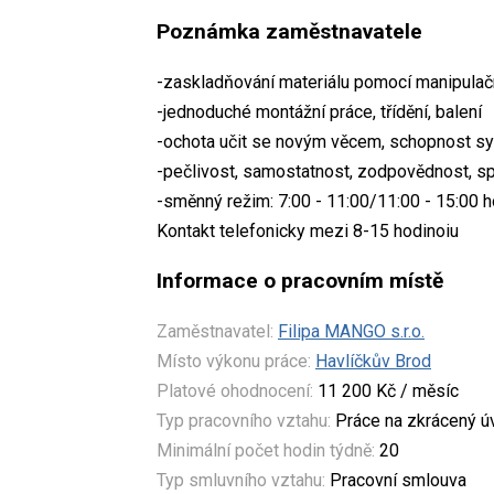
Poznámka zaměstnavatele
-zaskladňování materiálu pomocí manipulač
-jednoduché montážní práce, třídění, balení
-ochota učit se novým věcem, schopnost sy
-pečlivost, samostatnost, zodpovědnost, sp
-směnný režim: 7:00 - 11:00/11:00 - 15:00 h
Kontakt telefonicky mezi 8-15 hodinoiu
Informace o pracovním místě
Zaměstnavatel:
Filipa MANGO s.r.o.
Místo výkonu práce:
Havlíčkův Brod
Platové ohodnocení:
11 200 Kč / měsíc
Typ pracovního vztahu:
Práce na zkrácený 
Minimální počet hodin týdně:
20
Typ smluvního vztahu:
Pracovní smlouva