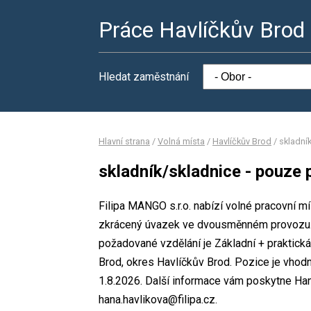
Práce Havlíčkův Brod
Hledat zaměstnání
Hlavní strana
/
Volná místa
/
Havlíčkův Brod
/
skladní
skladník/skladnice - pouze
Filipa MANGO s.r.o. nabízí volné pracovní m
zkrácený úvazek ve dvousměnném provozu.
požadované vzdělání je Základní + praktická 
Brod, okres Havlíčkův Brod. Pozice je vhod
1.8.2026. Další informace vám poskytne Hana
hana.havlikova@filipa.cz.