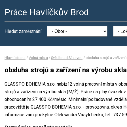
Práce Havlíčkův Brod
Hledat zaměstnání
Hlavní strana
/
Volná místa
/
Světlá nad Sázavou
/
obsluha strojů a zařízení
obsluha strojů a zařízení na výrobu skl
GLASSPO BOHEMIA s.r.o. nabízí 2 volná pracovní místa v obor
strojů a zařízení na výrobu skla (M/Ž). Práce na plný úvaze
ohodnocením 27 400 Kč/měsíc. Minimální požadované vzdělání
pracoviště je GLASSPO BOHEMIA s.r.o. - provozovna, okres Ha
informace vám poskytne Oleksandra Vasylchenko, tel.: 737 5