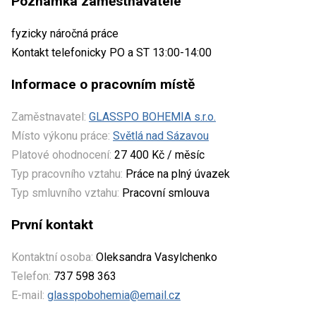
Poznámka zaměstnavatele
fyzicky náročná práce
Kontakt telefonicky PO a ST 13:00-14:00
Informace o pracovním místě
Zaměstnavatel:
GLASSPO BOHEMIA s.r.o.
Místo výkonu práce:
Světlá nad Sázavou
Platové ohodnocení:
27 400 Kč / měsíc
Typ pracovního vztahu:
Práce na plný úvazek
Typ smluvního vztahu:
Pracovní smlouva
První kontakt
Kontaktní osoba:
Oleksandra Vasylchenko
Telefon:
737 598 363
E-mail:
glasspobohemia@email.cz