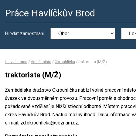
Práce Havlíčkův Brod
Hledat zaměstnání
Hlavní strana
/
Volná místa
/
Okrouhlička
/
traktorista (M/Ž)
traktorista (M/Ž)
Zemědělské družstvo Okrouhlička nabízí volné pracovní místo n
úvazek ve dvousměnném provozu. Pracovní poměr s ohodnoce
požadované vzdělání je Nižší střední odborné. Místem pracov
okres Havlíčkův Brod. Nástup možný ihned. Další informace vá
e-mail: zd.okrouhlicka@seznam.cz.