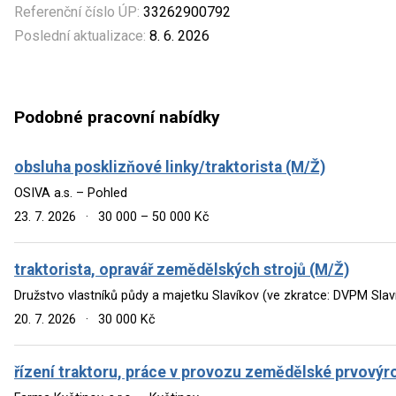
Referenční číslo ÚP:
33262900792
Poslední aktualizace:
8. 6. 2026
Podobné pracovní nabídky
obsluha posklizňové linky/traktorista (M/Ž)
OSIVA a.s. – Pohled
23. 7. 2026
·
30 000 – 50 000 Kč
traktorista, opravář zemědělských strojů (M/Ž)
Družstvo vlastníků půdy a majetku Slavíkov (ve zkratce: DVPM Slav
20. 7. 2026
·
30 000 Kč
řízení traktoru, práce v provozu zemědělské prvovýr