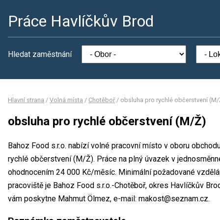
Práce Havlíčkův Brod
Hledat zaměstnání
Hlavní strana
/
Volná místa
/
Chotěboř
/
obsluha pro rychlé občerstvení (M/
obsluha pro rychlé občerstvení (M/Ž)
Bahoz Food s.r.o. nabízí volné pracovní místo v oboru obchodu
rychlé občerstvení (M/Ž). Práce na plný úvazek v jednosměn
ohodnocením 24 000 Kč/měsíc. Minimální požadované vzdělání
pracoviště je Bahoz Food s.r.o.-Chotěboř, okres Havlíčkův Bro
vám poskytne Mahmut Ölmez, e-mail: makost@seznam.cz.