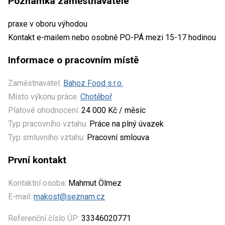
Poznámka zaměstnavatele
praxe v oboru výhodou
Kontakt e-mailem nebo osobně PO-PÁ mezi 15-17 hodinou
Informace o pracovním místě
Zaměstnavatel:
Bahoz Food s.r.o.
Místo výkonu práce:
Chotěboř
Platové ohodnocení:
24 000 Kč / měsíc
Typ pracovního vztahu:
Práce na plný úvazek
Typ smluvního vztahu:
Pracovní smlouva
První kontakt
Kontaktní osoba:
Mahmut Ölmez
E-mail:
makost@seznam.cz
Referenční číslo ÚP:
33346020771