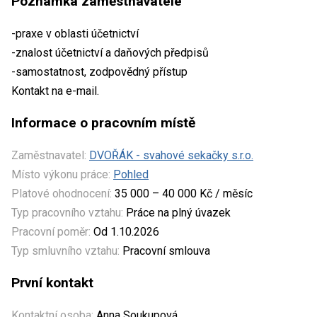
Poznámka zaměstnavatele
-praxe v oblasti účetnictví
-znalost účetnictví a daňových předpisů
-samostatnost, zodpovědný přístup
Kontakt na e-mail.
Informace o pracovním místě
Zaměstnavatel:
DVOŘÁK - svahové sekačky s.r.o.
Místo výkonu práce:
Pohled
Platové ohodnocení:
35 000 – 40 000 Kč / měsíc
Typ pracovního vztahu:
Práce na plný úvazek
Pracovní poměr:
Od 1.10.2026
Typ smluvního vztahu:
Pracovní smlouva
První kontakt
Kontaktní osoba:
Anna Soukupová