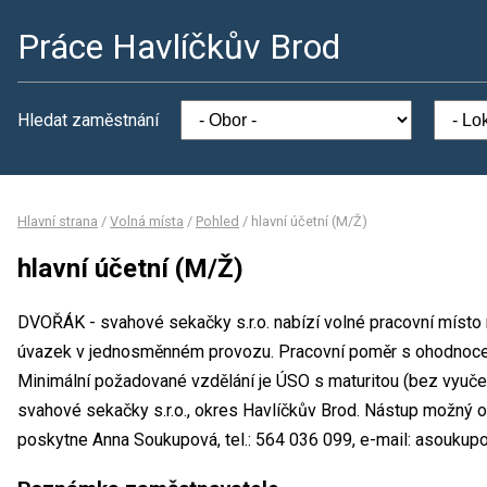
Práce Havlíčkův Brod
Hledat zaměstnání
Hlavní strana
/
Volná místa
/
Pohled
/
hlavní účetní (M/Ž)
hlavní účetní (M/Ž)
DVOŘÁK - svahové sekačky s.r.o. nabízí volné pracovní místo n
úvazek v jednosměnném provozu. Pracovní poměr s ohodnoce
Minimální požadované vzdělání je ÚSO s maturitou (bez vyuče
svahové sekačky s.r.o., okres Havlíčkův Brod. Nástup možný 
poskytne Anna Soukupová, tel.: 564 036 099, e-mail: asouku