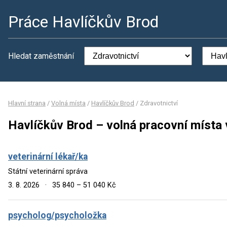
Práce Havlíčkův Brod
Hledat zaměstnání
Hlavní strana
/
Volná místa
/
Havlíčkův Brod
/
Zdravotnictví
Havlíčkův Brod – volná pracovní místa 
veterinární lékař/ka
Státní veterinární správa
3. 8. 2026
·
35 840 – 51 040 Kč
psycholog/psycholožka