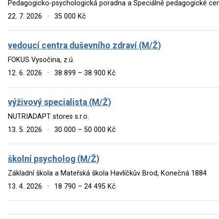
Pedagogicko-psychologická poradna a Speciálně pedagogické ce
22. 7. 2026
·
35 000 Kč
vedoucí centra duševního zdraví (M/Ž)
FOKUS Vysočina, z.ú.
12. 6. 2026
·
38 899 – 38 900 Kč
výživový specialista (M/Ž)
NUTRIADAPT stores s.r.o.
13. 5. 2026
·
30 000 – 50 000 Kč
školní psycholog (M/Ž)
Základní škola a Mateřská škola Havlíčkův Brod, Konečná 1884
13. 4. 2026
·
18 790 – 24 495 Kč