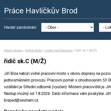
Práce Havlíčkův Brod
Hledat zaměstnání
Hlavní strana
/
Volná místa
/
Ledeč nad Sázavou
/
řidič sk.C (M/Ž)
řidič sk.C (M/Ž)
Jiří Bíza nabízí volné pracovní místo v oboru dopravy na pozic
jednosměnném provozu. Pracovní poměr s ohodnocením 53 0
vzdělání je Střední odborné (vyučen). Místem pracoviště je Jiří
Nástup možný od 1.8.2026. Další informace vám poskytne Jiří B
bisped@seznam.cz.