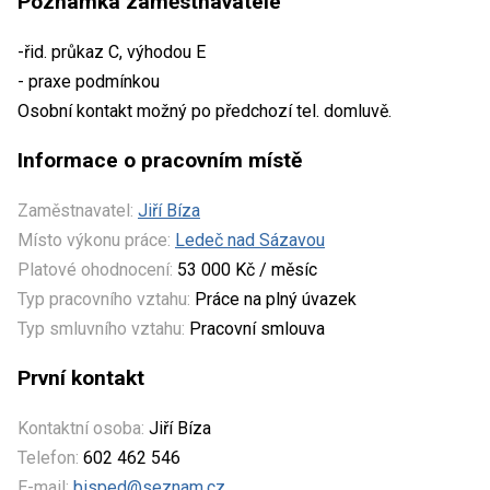
Poznámka zaměstnavatele
-řid. průkaz C, výhodou E
- praxe podmínkou
Osobní kontakt možný po předchozí tel. domluvě.
Informace o pracovním místě
Zaměstnavatel:
Jiří Bíza
Místo výkonu práce:
Ledeč nad Sázavou
Platové ohodnocení:
53 000 Kč / měsíc
Typ pracovního vztahu:
Práce na plný úvazek
Typ smluvního vztahu:
Pracovní smlouva
První kontakt
Kontaktní osoba:
Jiří Bíza
Telefon:
602 462 546
E-mail:
bisped@seznam.cz