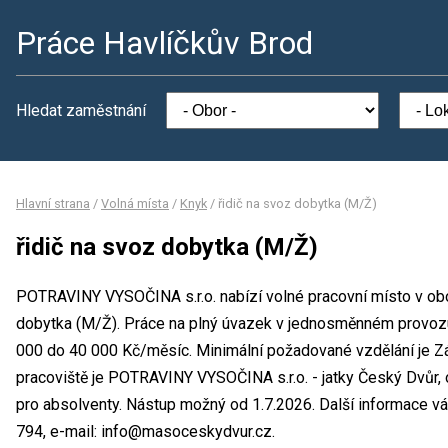
Práce Havlíčkův Brod
Hledat zaměstnání
Hlavní strana
/
Volná místa
/
Knyk
/
řidič na svoz dobytka (M/Ž)
řidič na svoz dobytka (M/Ž)
POTRAVINY VYSOČINA s.r.o. nabízí volné pracovní místo v obo
dobytka (M/Ž). Práce na plný úvazek v jednosměnném provoz
000 do 40 000 Kč/měsíc. Minimální požadované vzdělání je Zá
pracoviště je POTRAVINY VYSOČINA s.r.o. - jatky Český Dvůr, 
pro absolventy. Nástup možný od 1.7.2026. Další informace vá
794, e-mail: info@masoceskydvur.cz.