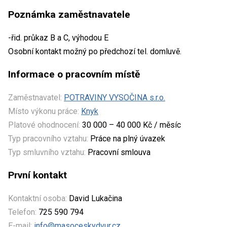
Poznámka zaměstnavatele
-řid. průkaz B a C, výhodou E
Osobní kontakt možný po předchozí tel. domluvě.
Informace o pracovním místě
Zaměstnavatel:
POTRAVINY VYSOČINA s.r.o.
Místo výkonu práce:
Knyk
Platové ohodnocení:
30 000 – 40 000 Kč / měsíc
Typ pracovního vztahu:
Práce na plný úvazek
Typ smluvního vztahu:
Pracovní smlouva
První kontakt
Kontaktní osoba:
David Lukačina
Telefon:
725 590 794
E-mail:
info@masoceskydvur.cz