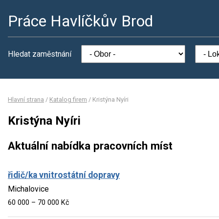
Práce Havlíčkův Brod
Hledat zaměstnání
Hlavní strana
/
Katalog firem
/
Kristýna Nyíri
Kristýna Nyíri
Aktuální nabídka pracovních míst
řidič/ka vnitrostátní dopravy
Michalovice
60 000 – 70 000 Kč