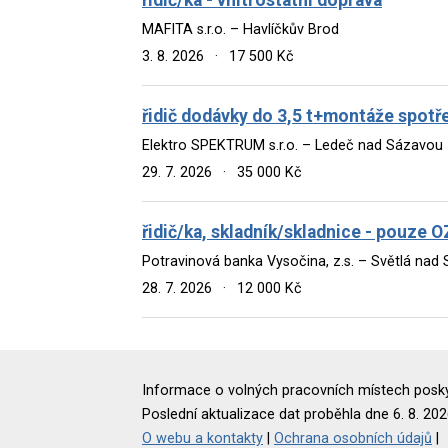
MAFITA s.r.o. – Havlíčkův Brod
3. 8. 2026
·
17 500 Kč
řidič dodávky do 3,5 t+montáže spotř
Elektro SPEKTRUM s.r.o. – Ledeč nad Sázavou
29. 7. 2026
·
35 000 Kč
řidič/ka, skladník/skladnice - pouze 
Potravinová banka Vysočina, z.s. – Světlá nad
28. 7. 2026
·
12 000 Kč
Informace o volných pracovních místech poskyt
Poslední aktualizace dat proběhla dne 6. 8. 202
O webu a kontakty
|
Ochrana osobních údajů
|