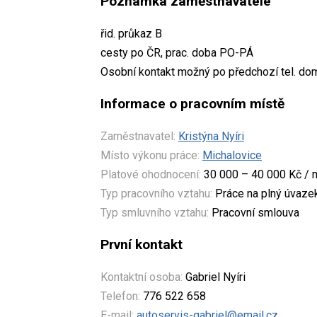
Poznámka zaměstnavatele
řid. průkaz B
cesty po ČR, prac. doba PO-PÁ
Osobní kontakt možný po předchozí tel. do
Informace o pracovním místě
Zaměstnavatel:
Kristýna Nyíri
Místo výkonu práce:
Michalovice
Platové ohodnocení:
30 000 – 40 000 Kč / 
Typ pracovního vztahu:
Práce na plný úvaze
Typ smluvního vztahu:
Pracovní smlouva
První kontakt
Kontaktní osoba:
Gabriel Nyíri
Telefon:
776 522 658
E-mail:
autoservis-gabriel@email.cz