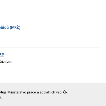
ebičů (M/Ž)
OZP
 Sázavou
uje Ministerstvo práce a sociálních věcí ČR.
6.