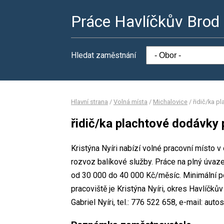
Práce Havlíčkův Brod
Hledat zaměstnání
Hlavní strana
/
Volná místa
/
Michalovice
/
řidič/ka p
řidič/ka plachtové dodávky 
Kristýna Nyíri nabízí volné pracovní místo 
rozvoz balíkové služby. Práce na plný úv
od 30 000 do 40 000 Kč/měsíc. Minimální po
pracoviště je Kristýna Nyíri, okres Havlíčk
Gabriel Nyíri, tel.: 776 522 658, e-mail: aut