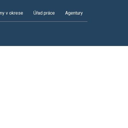
my v okrese
Úřad práce
Agentury