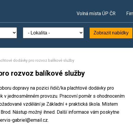
Volná místa ÚP ČR
Fir
Zobrazit nabídky
lachtové dodávky pro rozvoz balíkové služby
pro rozvoz balíkové služby
v oboru dopravy na pozici řidič/ka plachtové dodávky pro
azek v jednosměnném provozu. Pracovní poměr s ohodnocením
žadované vzdělání je Základní + praktická škola. Místem
ův Brod. Nástup možný ihned. Další informace vám poskytne
oservis-gabriel@email.cz.